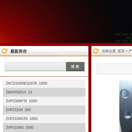
ZXSDS2M832TA 1000
ZXRE125ER 1000
ZXRE125DR 100
ZXMP10A18K 350
ZXMN2F34FHTA 100
ZXLD1350ET5TA 1000
最新库存
当前位置:
首页
>
产
ZXLD1350ET5 1000
ZXCT1081E5TA 9000
ZXCT1009FTA 60
ZXCD1000EQ16TA 1000
ZW1R50515 13
ZVP3306FTA 1000
ZVP2110A 200
ZVP2106GTA 1000
ZVP2106G 1000