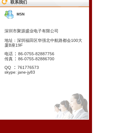
联系我们
ZPSD302B-90JI 1
ZPSD302B-15J 1000
MSN
ZN449E 6
ZN435E 5
深圳市聚源盛业电子有限公司
ZN428J-8 10
地址：
深圳福田区华强北中航路都会100大
厦B座19F
ZN428ES 1000
：
电话
86-0755-82887756
ZN427J-8 10
：
传真
86-0755-82886700
ZN426E-8 25
：
QQ
761776573
skype: jane-jy83
ZN425E-8 100
ZN1034E 20
ZMR500FTA 5000
ZMDU6264ADC 10
ZL50418 5
ZL50409GD 200
ZL40800 108